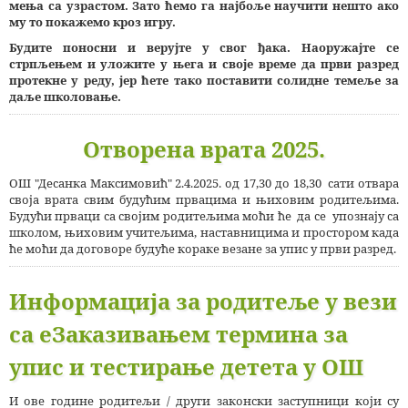
мења са узрастом. Зато ћемо га најбоље научити нешто ако
му то покажемо кроз игру.
Будите поносни и верујте у свог ђака. Наоружајте се
стрпљењем и уложите у њега и своје време да први разред
протекне у реду, јер ћете тако поставити солидне темеље за
даље школовање.
Отворена врата 2025.
ОШ "Десанка Максимовић" 2.4.2025. од 17,30 до 18,30 сати отвара
своја врата свим будућим првацима и њиховим родитељима.
Будући прваци са својим родитељима моћи ће да се упознају са
школом, њиховим учитељима, наставницима и простором када
ће моћи да договоре будуће кораке везане за упис у први разред.
Информација за родитеље у вези
са еЗаказивањем термина за
упис и тестирање детета у ОШ
И ове године родитељи / други законски заступници који су