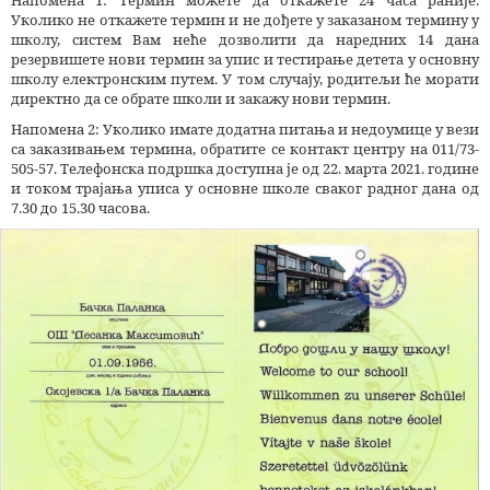
Напомена 1: Термин можете да откажете 24 часа раније.
Уколико не откажете термин и не дођете у заказаном термину у
школу, систем Вам неће дозволити да наредних 14 дана
резервишете нови термин за упис и тестирање детета у основну
школу електронским путем. У том случају, родитељи ће морати
директно да се обрате школи и закажу нови термин.
Напомена 2: Уколико имате додатна питања и недоумице у вези
са заказивањем термина, обратите се контакт центру на 011/73-
505-57. Телефонска подршка доступна је од 22. марта 2021. године
и током трајања уписа у основне школе сваког радног дана од
7.30 до 15.30 часова.