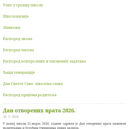
Упис у средњу школу
Школовизија
Линкови
Распоред звона
Распоред часова
Распоред контролних и писмених задатака
Ђаци генерације
Дан Светог Саве- школска слава
Распоред пријема родитеља
Дан отворених врата 2026.
30. 3. 2026.
У нашој школи 21.марта 2026. године одржан је Дан отворених врата намењен
родитељима и будућим ученицима првих разреда.