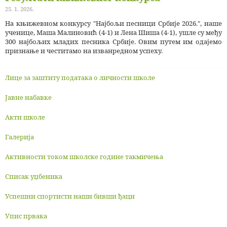
25. 1. 2026.
На књижевном конкурсу "Најбољи песници Србије 2026.", наше
ученице, Маша Малиновић (4-1) и Лена Шиша (4-1), ушле су међу
300 најбољих младих песника Србије. Овим путем им одајемо
признање и честитамо на изванредном успеху.
Лице за заштиту података о личности школе
Јавне набавке
Акти школе
Галерија
Активности током школске године такмичења
Списак уџбеника
Успешни спортисти наши бивши ђаци
Упис првака