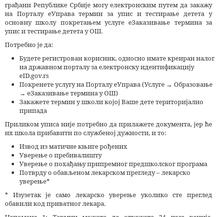
грађани Републике Србије могу електронским путем да закажу
на Порталу еУправа термин за упис и тестирање детета у
основну школу покретањем услуге еЗаказивање термина за
упис и тестирање детета у ОШ.
Потребно је да:
Будете регистрован корисник, односно имате креиран налог
на државном порталу за електронску идентификацију
eID.gov.rs
Покренете услугу на Порталу еУправа (Услуге → Образовање
→ еЗаказивање термина у ОШ)
Закажете термин у школи којој Ваше дете територијално
припада
Приликом уписа није потребно да прилажете документа, јер ће
их школа прибавити по службеној дужности, и то:
Извод из матичне књиге рођених
Уверење о пребивалишту
Уверење о похађању припремног предшколског програма
Потврду о обављеном лекарском прегледу – лекарско
уверење*
* Изузетак је само лекарско уверење уколико сте преглед
обавили код приватног лекара.