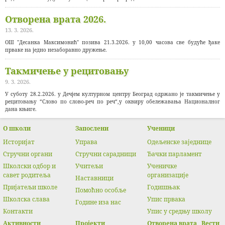
Отворена врата 2026.
13. 3. 2026.
ОШ "Десанка Максимовић" позива 21.3.2026. у 10,00 часова све будуће ђаке
прваке на једно незаборавно дружење.
Такмичење у рецитовању
9. 3. 2026.
У суботу 28.2.2026. у Дечјем културном центру Београд одржано је такмичење у
рецитовању “Слово по слово-реч по реч“,у оквиру обележавања Националног
дана књиге.
О школи
Запослени
Ученици
Историјат
Управа
Одељенске заједнице
Стручни органи
Стручни сарадници
Ђачки парламент
Школски одбор и
Учитељи
Ученичке
савет родитеља
организације
Наставници
Пријатељи школе
Годишњак
Помоћно особље
Школска слава
Упис првака
Године иза нас
Контакти
Упис у средњу школу
Активности
Прojeкти
Отворена врата
Вести