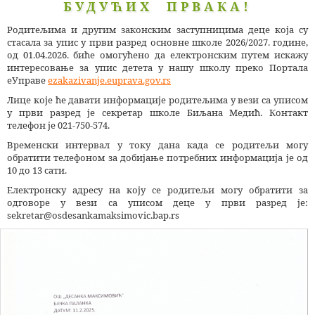
БУДУЋИХ ПРВАКА!
Родитељима и другим законским заступницима деце која су
стасала за упис у први разред основне школе 2026/2027. године,
од 01.04.2026. биће омогућено да електронским путем искажу
интересовање за упис детета у нашу школу преко Портала
еУправе
ezakazivanje.euprava.gov.rs
Лице које ће давати информације родитељима у вези са уписом
у први разред је секретар школе Биљана Медић. Контакт
телефон је 021-750-574.
Временски интервал у току дана када се родитељи могу
обратити телефоном за добијање потребних информација је од
10 до 13 сати.
Електронску адресу на коју се родитељи могу обратити за
одговоре у вези са уписом деце у први разред је:
sekretar@osdesankamaksimovic.bap.rs