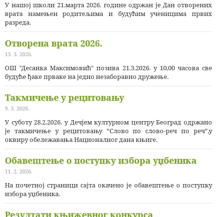
У нашој школи 21.марта 2026. године одржан је Дан отворених
врата намењен родитељима и будућим ученицима првих
разреда.
Отворена врата 2026.
13. 3. 2026.
ОШ "Десанка Максимовић" позива 21.3.2026. у 10,00 часова све
будуће ђаке прваке на једно незаборавно дружење.
Такмичење у рецитовању
9. 3. 2026.
У суботу 28.2.2026. у Дечјем културном центру Београд одржано
је такмичење у рецитовању “Слово по слово-реч по реч“,у
оквиру обележавања Националног дана књиге.
Обавештење о поступку избора уџбеника
11. 2. 2026.
На почетној страници сајта окачено је обавештење о поступку
избора уџбеника.
Резултати књижевног конкурса