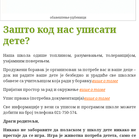
обавештење-уџбеници
Зашто код нас уписати
дете?
Наша школа одише топлином, разумевањем, толеранцијом,
узајамним поверењем.
Продужени боравак је организован за потребе вас и ваше деце –
док ви радите ваше дете је безбедно и урадиће све школске
обавезе са учитељицом која ради у боравку.
више о томе
Пријатан простор за рад и окружење
више о томе
Упис првака (потребна документација)
више о томе
Све информације у вези са уписом и програмом школе можете
добити на број телефона 021-750-574.
Драги родитељи,
Никако не заборавите да поласком у школу дете никако не
престаје да се игра. Игра је животна потреба детета, само се