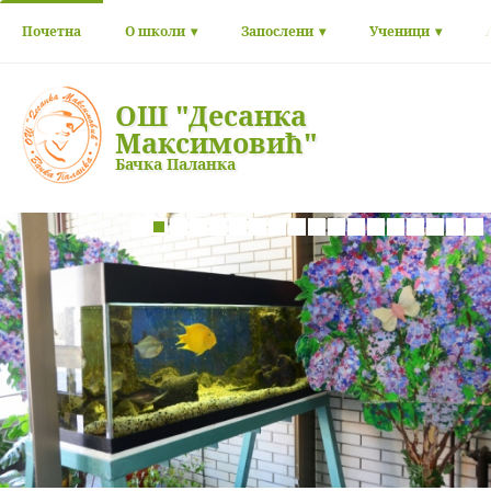
Почетна
О школи
Запослени
Ученици
ОШ "Десанка
Максимовић"
Бачка Паланка