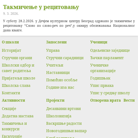
Такмичење у рецитовању
9. 3. 2026.
У суботу 28.2.2026. у Дечјем културном центру Београд одржано је такмичење у
рецитовању “Слово по слово-реч по реч“,у оквиру обележавања Националног
дана књиге.
О школи
Запослени
Ученици
Историјат
Управа
Одељенске заједнице
Стручни органи
Стручни сарадници
Ђачки парламент
Школски одбор и
Учитељи
Ученичке
савет родитеља
организације
Наставници
Пријатељи школе
Годишњак
Помоћно особље
Школска слава
Упис првака
Године иза нас
Контакти
Упис у средњу школу
Активности
Прojeкти
Отворена врата
Вести
Секције
Десанкини вртови
Додатна настава
Школовизија
Такмичења и
Васкршње радости
конкурси
Новогодишњи вашар
Екскурзије