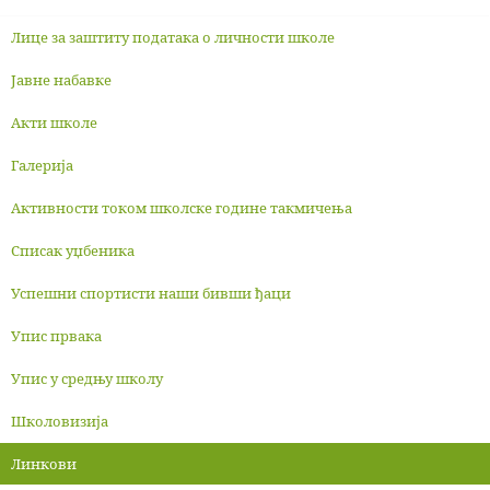
Лице за заштиту података о личности школе
Јавне набавке
Акти школе
Галерија
Активности током школске године такмичења
Списак уџбеника
Успешни спортисти наши бивши ђаци
Упис првака
Упис у средњу школу
Школовизија
Линкови