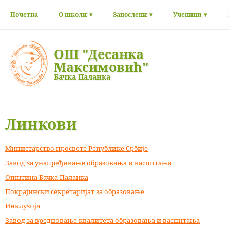
Почетна
О школи
Запослени
Ученици
ОШ "Десанка
Максимовић"
Бачка Паланка
Линкови
Министарство просвете Републике Србије
Завод за унапређивање образовања и васпитања
Општина Бачка Паланка
Покрајински секретаријат за образовање
Инклузија
Завод за вредновање квалитета образовања и васпитања