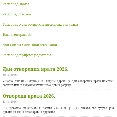
Распоред звона
Распоред часова
Распоред контролних и писмених задатака
Ђаци генерације
Дан Светог Саве- школска слава
Распоред пријема родитеља
Дан отворених врата 2026.
30. 3. 2026.
У нашој школи 21.марта 2026. године одржан је Дан отворених врата намењен
родитељима и будућим ученицима првих разреда.
Отворена врата 2026.
13. 3. 2026.
ОШ "Десанка Максимовић" позива 21.3.2026. у 10,00 часова све будуће ђаке
прваке на једно незаборавно дружење.