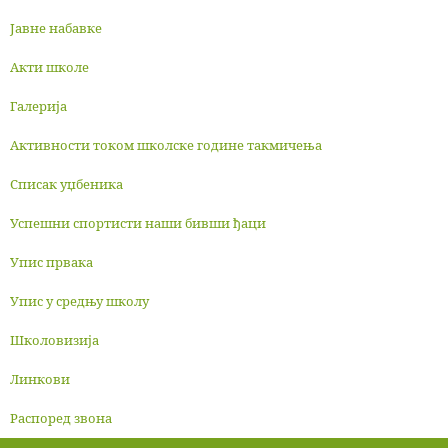
Јавне набавке
Акти школе
Галерија
Активности током школске године такмичења
Списак уџбеника
Успешни спортисти наши бивши ђаци
Упис првака
Упис у средњу школу
Школовизија
Линкови
Распоред звона