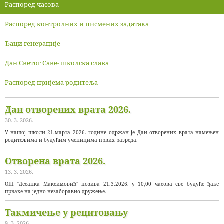
Распоред часова
Распоред контролних и писмених задатака
Ђаци генерације
Дан Светог Саве- школска слава
Распоред пријема родитеља
Дан отворених врата 2026.
30. 3. 2026.
У нашој школи 21.марта 2026. године одржан је Дан отворених врата намењен
родитељима и будућим ученицима првих разреда.
Отворена врата 2026.
13. 3. 2026.
ОШ "Десанка Максимовић" позива 21.3.2026. у 10,00 часова све будуће ђаке
прваке на једно незаборавно дружење.
Такмичење у рецитовању
9. 3. 2026.