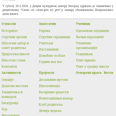
У суботу 28.2.2026. у Дечјем културном центру Београд одржано је такмичење у
рецитовању “Слово по слово-реч по реч“,у оквиру обележавања Националног
дана књиге.
О школи
Запослени
Ученици
Историјат
Управа
Одељенске заједнице
Стручни органи
Стручни сарадници
Ђачки парламент
Школски одбор и
Учитељи
Ученичке
савет родитеља
организације
Наставници
Пријатељи школе
Годишњак
Помоћно особље
Школска слава
Упис првака
Године иза нас
Контакти
Упис у средњу школу
Активности
Прojeкти
Отворена врата
Вести
Секције
Десанкини вртови
Додатна настава
Школовизија
Такмичења и
Васкршње радости
конкурси
Новогодишњи вашар
Екскурзије
Клуб родитеља
Хор
Дечија недеља
Матуранти