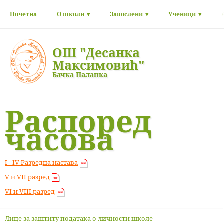
Почетна
О школи
Запослени
Ученици
ОШ "Десанка
Максимовић"
Бачка Паланка
Распоред
часова
I - IV Разредна настава
V и VII разред
VI и VIII разред
Лице за заштиту података о личности школе