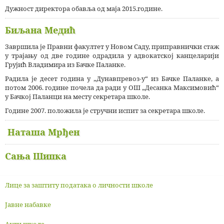
Дужност директора обавља од маја 2015.године.
Биљана Медић
Завршила је Правни факултет у Новом Саду, приправнички стаж
у трајању од две године одрадила у адвокатској канцеларији
Грујић Владимира из Бачке Паланке.
Радила је десет година у „Дунавпревоз-у“ из Бачке Паланке, а
потом 2006. године почела да ради у ОШ „Десанка Максимовић“
у Бачкој Паланци на месту секретара школе.
Године 2007. положила је стручни испит за секретара школе.
Наташа Мрђен
Сања Шипка
Лице за заштиту података о личности школе
Јавне набавке