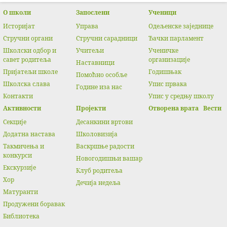
О школи
Запослени
Ученици
Историјат
Управа
Одељенске заједнице
Стручни органи
Стручни сарадници
Ђачки парламент
Школски одбор и
Учитељи
Ученичке
савет родитеља
организације
Наставници
Пријатељи школе
Годишњак
Помоћно особље
Школска слава
Упис првака
Године иза нас
Контакти
Упис у средњу школу
Активности
Прojeкти
Отворена врата
Вести
Секције
Десанкини вртови
Додатна настава
Школовизија
Такмичења и
Васкршње радости
конкурси
Новогодишњи вашар
Екскурзије
Клуб родитеља
Хор
Дечија недеља
Матуранти
Продужени боравак
Библиотека