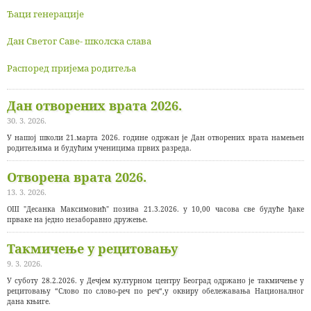
Ђаци генерације
Дан Светог Саве- школска слава
Распоред пријема родитеља
Дан отворених врата 2026.
30. 3. 2026.
У нашој школи 21.марта 2026. године одржан је Дан отворених врата намењен
родитељима и будућим ученицима првих разреда.
Отворена врата 2026.
13. 3. 2026.
ОШ "Десанка Максимовић" позива 21.3.2026. у 10,00 часова све будуће ђаке
прваке на једно незаборавно дружење.
Такмичење у рецитовању
9. 3. 2026.
У суботу 28.2.2026. у Дечјем културном центру Београд одржано је такмичење у
рецитовању “Слово по слово-реч по реч“,у оквиру обележавања Националног
дана књиге.