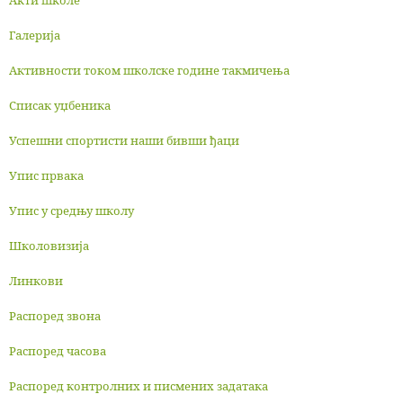
Акти школе
Галерија
Активности током школске године такмичења
Списак уџбеника
Успешни спортисти наши бивши ђаци
Упис првака
Упис у средњу школу
Школовизија
Линкови
Распоред звона
Распоред часова
Распоред контролних и писмених задатака