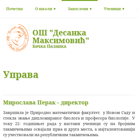
Почетна
О школи
Запослени
Ученици
ОШ "Десанка
Максимовић"
Бачка Паланка
Управа
Мирослава Перак - директор
Завршила је Природно математички факултет у Новом Саду и
стекла звање дипломираног биолога и професора биологије. У
току 22- годишњег рада у настави ученици су на бројним
такмичењима освајали прва и друга места, а најталентованији
су учествовали на републичким такмичењима.